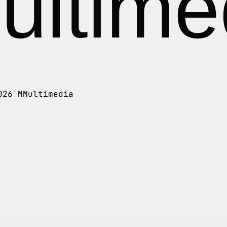
ltime
info@mmultimedia.it
026 MMultimedia